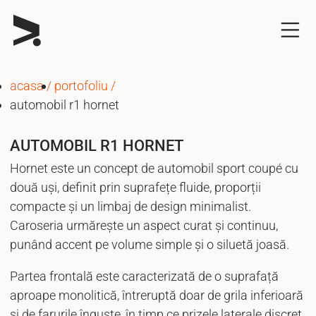
acasa
portofoliu
automobil r1 hornet
AUTOMOBIL R1 HORNET
Hornet este un concept de automobil sport coupé cu
două uși, definit prin suprafețe fluide, proporții
compacte și un limbaj de design minimalist.
Caroseria urmărește un aspect curat și continuu,
punând accent pe volume simple și o siluetă joasă.
Partea frontală este caracterizată de o suprafață
aproape monolitică, întreruptă doar de grila inferioară
și de farurile înguste, în timp ce prizele laterale discret